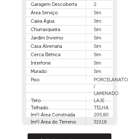
Garagem Descoberta
2
Área Serviço
Sim
Caixa Água
Sim
Churrasqueira
Sim
Jardim Inverno
Sim
Casa Alvenaria
Sim
Cerca Elétrica
Sim
Interfone
Sim
Murado
Sim
Piso
PORCELANATO
/
LAMINADO
Teto
LAJE
Telhado
TELHA
(m²) Área Construída
205,80
(m²) Área do Terreno
319,18