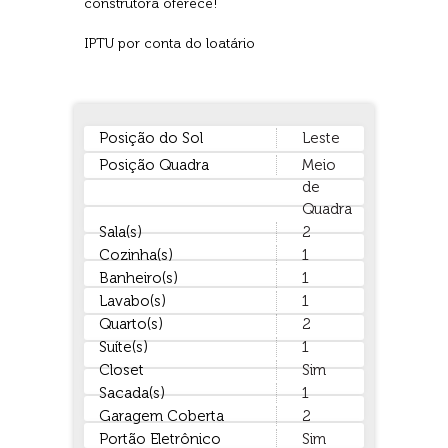
construtora oferece!
IPTU por conta do loatário
Posição do Sol
Leste
Posição Quadra
Meio
de
Quadra
Sala(s)
2
Cozinha(s)
1
Banheiro(s)
1
Lavabo(s)
1
Quarto(s)
2
Suíte(s)
1
Closet
Sim
Sacada(s)
1
Garagem Coberta
2
Portão Eletrônico
Sim