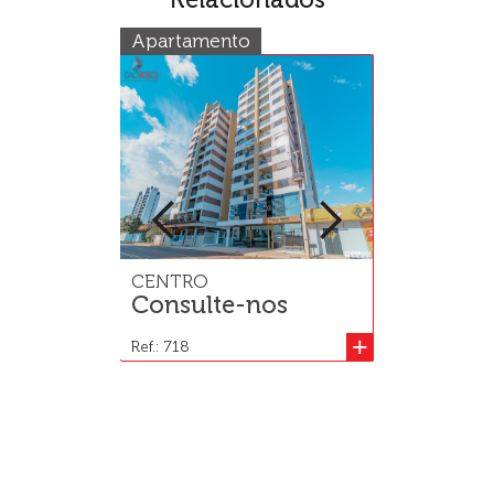
Apartamento
Casa
CENTRO
VL INDUST
Consulte-nos
R$ 890.0
+
Ref.: 718
Ref.: 537