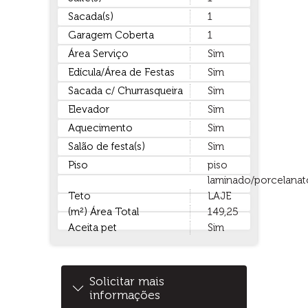
Sacada(s)
1
Garagem Coberta
1
Área Serviço
Sim
Edícula/Área de Festas
Sim
Sacada c/ Churrasqueira
Sim
Elevador
Sim
Aquecimento
Sim
Salão de festa(s)
Sim
Piso
piso
laminado/porcelanat
Teto
LAJE
(m²) Área Total
149,25
Aceita pet
Sim
Solicitar mais
informações