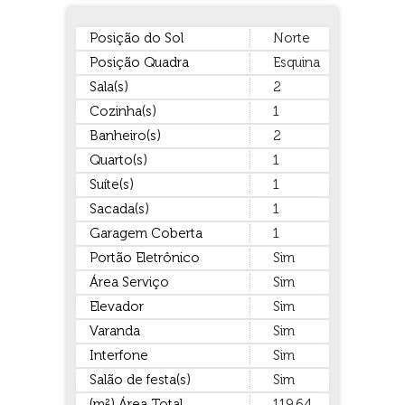
Posição do Sol
Norte
Posição Quadra
Esquina
Sala(s)
2
Cozinha(s)
1
Banheiro(s)
2
Quarto(s)
1
Suíte(s)
1
Sacada(s)
1
Garagem Coberta
1
Portão Eletrônico
Sim
Área Serviço
Sim
Elevador
Sim
Varanda
Sim
Interfone
Sim
Salão de festa(s)
Sim
(m²) Área Total
119,64