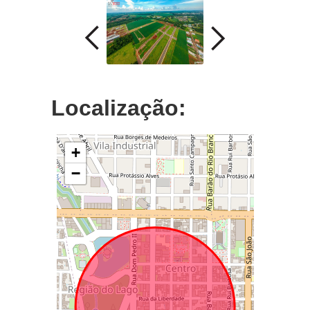
Localização:
+
−